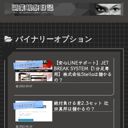
バイナリーオプション
【安心LINEサポート】JET
バ
イナリーオプション
BREAK SYSTEM【1分足専
用】株式会社Stellaは儲かる
の？
2022.05.07
絶対負ける君2.3セット 辻
バ
イナリーオプション
田真邦は儲かるの？
2022.04.14