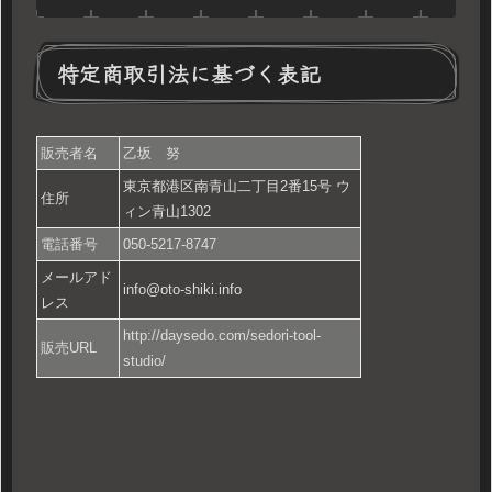
特定商取引法に基づく表記
販売者名
乙坂 努
東京都港区南青山二丁目2番15号 ウ
住所
ィン青山1302
電話番号
050-5217-8747
メールアド
info@oto-shiki.info
レス
http://daysedo.com/sedori-tool-
販売URL
studio/