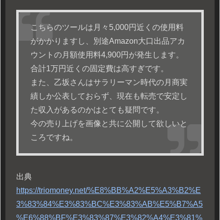
こちらのツールは月々5,000円近くの使用料
がかかりますし、別途Amazon大口出品アカ
ウントの月額使用料4,900円が発生します。
合計1万円近くの固定費は高すぎです。
また、乙坂さんはサラリーマン時代の月商実
績しか公表しておらず、現在も転売で安定し
た収入があるのかはとても疑問です。
今の売り上げを画像と共に公開して欲しいと
ころですね。
出典
https://triomoney.net/%E8%BB%A2%E5%A3%B2%E
3%83%84%E3%83%BC%E3%83%AB%E5%B7%A5
%E6%88%BF%E3%83%87%E3%82%A4%E3%81%