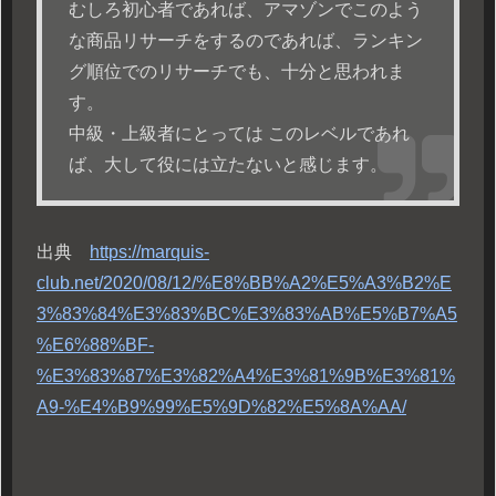
むしろ初心者であれば、アマゾンでこのよう
な商品リサーチをするのであれば、ランキン
グ順位でのリサーチでも、十分と思われま
す。
中級・上級者にとっては このレベルであれ
ば、大して役には立たないと感じます。
出典
https://marquis-
club.net/2020/08/12/%E8%BB%A2%E5%A3%B2%E
3%83%84%E3%83%BC%E3%83%AB%E5%B7%A5
%E6%88%BF-
%E3%83%87%E3%82%A4%E3%81%9B%E3%81%
A9-%E4%B9%99%E5%9D%82%E5%8A%AA/