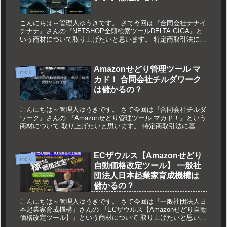
こんにちは～管理人ゆうきです。 さて今回は『合同会社ナナイ
チナナ』さんの『NETSHOP全頭検索ツールDELTA GIGA』と
いう商材について取り上げたいと思います。 特定商取引法に基
づく表記 販売業者 ...
Amazonせどり管理ツール マ
せどり
カド！ 合同会社チルダワーク
は儲かるの？
こんにちは～管理人ゆうきです。 さて今回は『合同会社チルダ
ワーク』さんの 『Amazonせどり管理ツール マカド！』という
商材について 取り上げたいと思います。 特定商取引法に基づ
く表記 販売者名 ...
ECザウルス【Amazonせどり
せどり
自動価格改定ツール】 一般社
団法人日本起業家育成機構は
儲かるの？
こんにちは～管理人ゆうきです。 さて今回は『一般社団法人日
本起業家育成機構』さんの 『ECザウルス【Amazonせどり自動
価格改定ツール】』という商材について 取り上げたいと思いま
す。 特定商取引法に基づく表記 ...